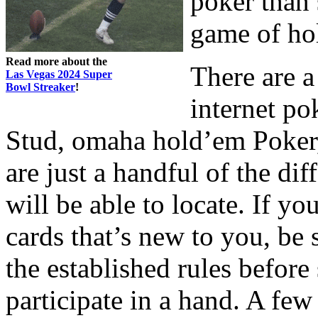
poker than 
game of ho
Read more about the
There are a
Las Vegas 2024 Super
Bowl Streaker
!
internet po
Stud, omaha hold’em Poker
are just a handful of the dif
will be able to locate. If yo
cards that’s new to you, be 
the established rules before
participate in a hand. A fe