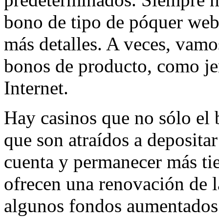
bono de tipo de póquer web,
más detalles. A veces, vamo
bonos de producto, como je
Internet.
Hay casinos que no sólo el 
que son atraídos a deposita
cuenta y permanecer más ti
ofrecen una renovación de l
algunos fondos aumentados 