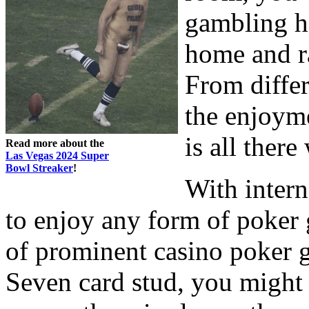
gambling h
home and r
From differ
the enjoyme
is all ther
Read more about the
Las Vegas 2024 Super
Bowl Streaker
!
With intern
to enjoy any form of poker
of prominent casino poker 
Seven card stud, you might 