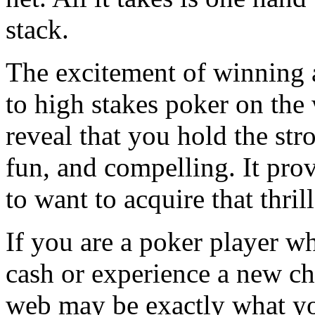
stack.
The excitement of winning a
to high stakes poker on the
reveal that you hold the str
fun, and compelling. It prov
to want to acquire that thril
If you are a poker player w
cash or experience a new ch
web may be exactly what you