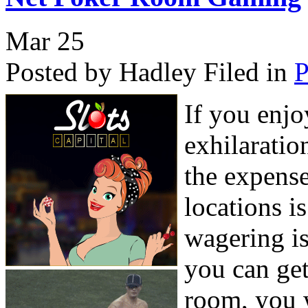
Mar
25
Posted by Hadley
Filed in
P
If you enjo
exhilaratio
the expense
locations i
wagering is
you can get
room, you w