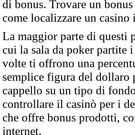
di bonus. Trovare un bonus
come localizzare un casino 
La maggior parte di questi 
cui la sala da poker partite 
volte ti offrono una percentua
semplice figura del dollaro
cappello su un tipo di fon
controllare il casinò per i de
che offre bonus prodotti, co
internet.