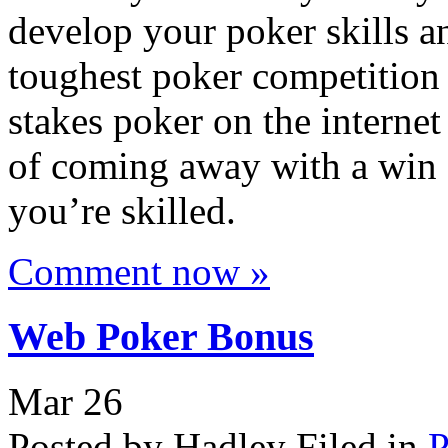
develop your poker skills a
toughest poker competition
stakes poker on the internet
of coming away with a win 
you’re skilled.
Comment now »
Web Poker Bonus
Mar
26
Posted by Hadley
Filed in
P