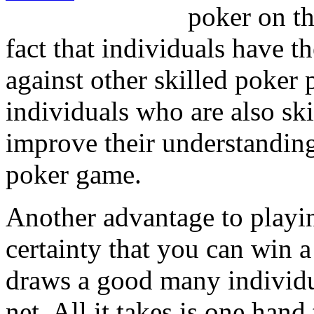
poker on th
fact that individuals have t
against other skilled poker
individuals who are also ski
improve their understanding
poker game.
Another advantage to playin
certainty that you can win a
draws a good many individua
net. All it takes is one han