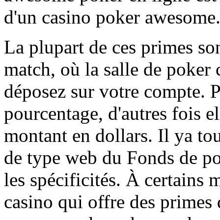
d'un casino poker awesome
La plupart de ces primes so
match, où la salle de poker
déposez sur votre compte. Pa
pourcentage, d'autres fois e
montant en dollars. Il ya t
de type web du Fonds de pok
les spécificités. À certains
casino qui offre des primes