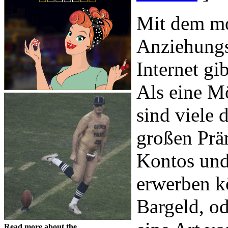
Mit dem mo
Anziehungsk
Internet gi
Als eine Mö
sind viele 
großen Präm
Kontos und 
erwerben k
Bargeld, od
Read more about the