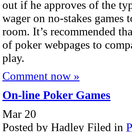
out if he approves of the typ
wager on no-stakes games to
room. It’s recommended that
of poker webpages to compar
play.
Comment now »
On-line Poker Games
Mar
20
Posted by Hadley
Filed in
P