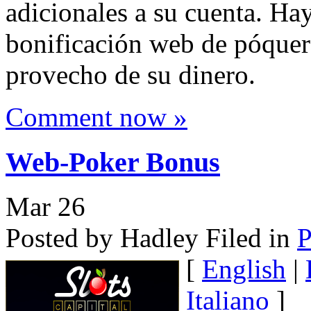
adicionales a su cuenta. H
bonificación web de póquer
provecho de su dinero.
Comment now »
Web-Poker Bonus
Mar
26
Posted by Hadley
Filed in
P
[
English
|
Italiano
]