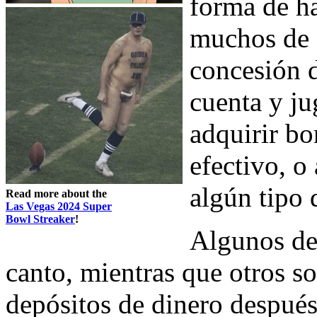
forma de ha
muchos de e
concesión d
cuenta y ju
adquirir bo
efectivo, o
algún tipo 
Read more about the
Las Vegas 2024 Super
Bowl Streaker
!
Algunos de 
canto, mientras que otros so
depósitos de dinero después 