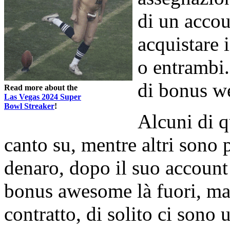
di un accou
acquistare 
o entrambi.
di bonus w
Read more about the
Las Vegas 2024 Super
Bowl Streaker
!
Alcuni di q
canto su, mentre altri sono 
denaro, dopo il suo account 
bonus awesome là fuori, ma 
contratto, di solito ci sono