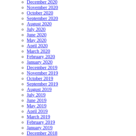
December 2020
November 2020
October 2020
September 2020
August 2020
July 2020
June 2020
May 2020
April 2020
March 2020
February 2020
January 2020
December 2019
November 2019
October 2019
September 2019
August 2019
July 2019
June 2019
May 2019
April 2019
March 2019
February 2019
January 2019
December 2018