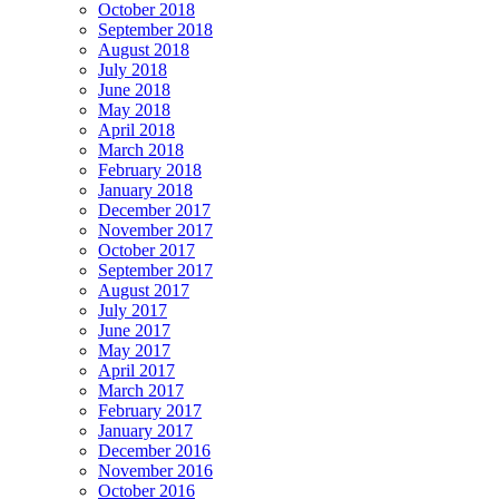
October 2018
September 2018
August 2018
July 2018
June 2018
May 2018
April 2018
March 2018
February 2018
January 2018
December 2017
November 2017
October 2017
September 2017
August 2017
July 2017
June 2017
May 2017
April 2017
March 2017
February 2017
January 2017
December 2016
November 2016
October 2016