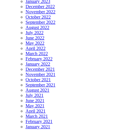
January 2023
December 2022
November 2022
October 2022
September 2022
August 2022
July 2022
June 2022
May 2022
April 2022
March 2022
February 2022
January 2022
December 2021
November 2021
October 2021
September 2021
August 2021
July 2021
June 2021
May 2021
April 2021
March 2021
February 2021
January 2021