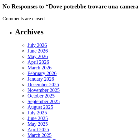
No Responses to “Dove potrebbe trovare una camer
Comments are closed.
Archives
July 2026
June 2026
May 2026
April 2026
March 2026
February 2026
January 2026
December 2025
November 2025
October 2025
September 2025
August 2025
July 2025
June 2025
May 2025
April 2025
March 2025