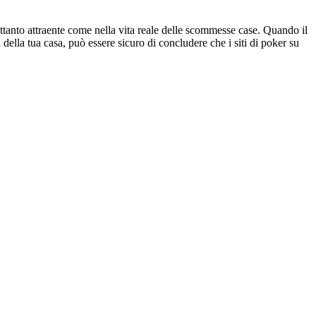
ettanto attraente come nella vita reale delle scommesse case. Quando il
 della tua casa, può essere sicuro di concludere che i siti di poker su