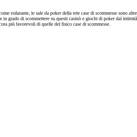
come esilarante, le sale da poker della rete case di scommesse sono altr
ere in grado di scommettere su questi casinò e giochi di poker dal intimità
cora più favorevoli di quelle del fisico case di scommesse.