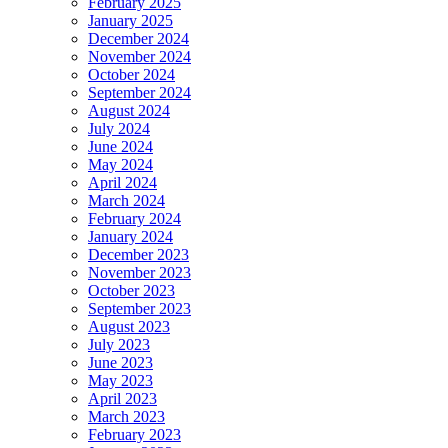
February 2025
January 2025
December 2024
November 2024
October 2024
September 2024
August 2024
July 2024
June 2024
May 2024
April 2024
March 2024
February 2024
January 2024
December 2023
November 2023
October 2023
September 2023
August 2023
July 2023
June 2023
May 2023
April 2023
March 2023
February 2023