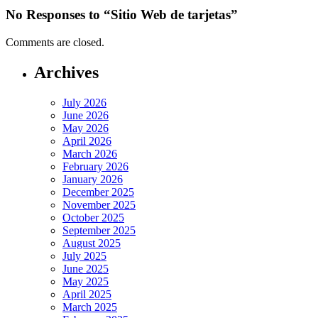
No Responses to “Sitio Web de tarjetas”
Comments are closed.
Archives
July 2026
June 2026
May 2026
April 2026
March 2026
February 2026
January 2026
December 2025
November 2025
October 2025
September 2025
August 2025
July 2025
June 2025
May 2025
April 2025
March 2025