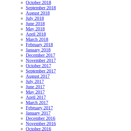
October 2018
September 2018
August 2018
July 2018
June 2018
May 2018
April 2018
March 2018
February 2018
January 2018
December 2017
November 2017
October 2017
September 2017
August 2017
July 2017
June 2017
May 2017
April 2017
March 2017
February 2017
January 2017
December 2016
November 2016
October 2016