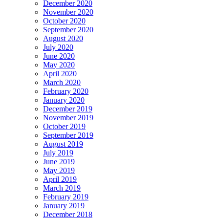
December 2020
November 2020
October 2020
September 2020
August 2020
July 2020
June 2020
May 2020
April 2020
March 2020
February 2020
January 2020
December 2019
November 2019
October 2019
September 2019
August 2019
July 2019
June 2019
May 2019
April 2019
March 2019
February 2019
January 2019
December 2018