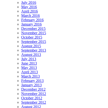
July 2016
May 2016
April 2016
March 2016
February 2016
January 2016
December 2015
November 2015
October 2015
September 2015
August 2015
September 2013
August 2013
July 2013
June 2013
May 2013
April 2013
March 2013
February 2013
January 2013
December 2012
November 2012
October 2012
September 2012
August 2012