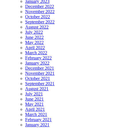
January 2023
December 2022
November 2022
October 2022
September 2022
August 2022
July 2022
June 2022
May 2022
April 2022
March 2022
February 2022
January 2022
December 2021
November 2021
October 2021
September 2021
August 2021
July 2021
June 2021
May 2021
April 2021
March 2021
February 2021
January 2021