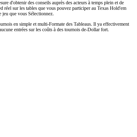
sure d'obtenir des conseils auprès des acteurs à temps plein et de
red réel sur les tables que vous pouvez participer au Texas Hold'em
e jeu que vous Sélectionnez.
ournois en simple et multi-Formate des Tableaus. Il ya effectivement
aucune entrées sur les coûts à des tournois de-Dollar fort.