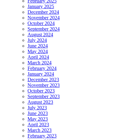
February 2025
January 2025
December 2024
November 2024
October 2024
September 2024
August 2024
July 2024
June 2024
May 2024
April 2024
March 2024
February 2024
January 2024
December 2023
November 2023
October 2023
September 2023
August 2023
July 2023
June 2023
May 2023
April 2023
March 2023
February 2023