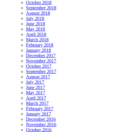
October 2018
September 2018
August 2018
July 2018
June 2018
May 2018
April 2018
March 2018
February 2018
January 2018
December 2017
November 2017
October 2017
September 2017
August 2017
July 2017
June 2017
May 2017
April 2017
March 2017
February 2017
January 2017
December 2016
November 2016
October 2016