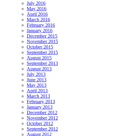
July 2016
May 2016
April 2016
March 2016
February 2016
January 2016
December 2015
November 2015
October 2015
September 2015
August 2015
September 2013
August 2013
July 2013
June 2013
May 2013
April 2013
March 2013
February 2013
January 2013
December 2012
November 2012
October 2012
September 2012
August 2012