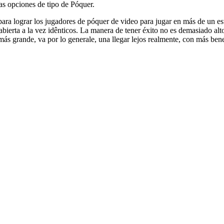
ras opciones de tipo de Póquer.
ara lograr los jugadores de póquer de video para jugar en más de un es
bierta a la vez idênticos. La manera de tener éxito no es demasiado alto
más grande, va por lo generale, una llegar lejos realmente, con más bene