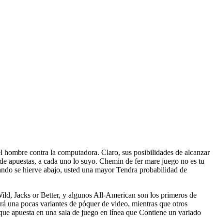
 hombre contra la computadora. Claro, sus posibilidades de alcanzar
 de apuestas, a cada uno lo suyo. Chemin de fer mare juego no es tu
ando se hierve abajo, usted una mayor Tendra probabilidad de
ld, Jacks or Better, y algunos All-American son los primeros de
erá una pocas variantes de póquer de video, mientras que otros
í que apuesta en una sala de juego en línea que Contiene un variado