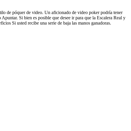
tilo de póquer de video. Un aficionado de video poker podría tener
 Apuntar. Si bien es posible que desee ir para que la Escalera Real y
ficios Si usted recibe una serie de baja las manos ganadoras.